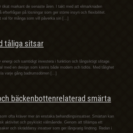
har ökat markant de senaste åren. I takt med att elmarknaden
efterfrågan på lösningar som ger större insyn och flexibilitet.
igt val för många som vill påverka sin […]
 tåliga sitsar
 energi och samtidigt investera i funktion och långsiktigt slitage.
rial med en design som känns både modern och tidlös. Med tålighet
nsla varje gång badrumsdörren […]
 och bäckenbottenrelaterad smärta
d som ofta kräver mer än enstaka behandlingsinsatser. Smärtan kan
isk aktivitet och psykiskt välmående. Genom att tillämpa ett
aker och skräddarsy insatser som ger långvarig lindring. Redan i