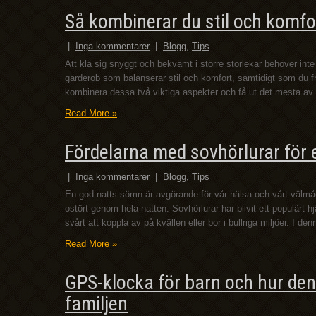
Så kombinerar du stil och komfor
|
Inga kommentarer
|
Blogg
,
Tips
Att klä sig snyggt och bekvämt i större storlekar behöver int
garderob som balanserar stil och komfort, samtidigt som du fr
kombinera dessa två viktiga aspekter och få ut det mesta av
Read More »
Fördelarna med sovhörlurar för
|
Inga kommentarer
|
Blogg
,
Tips
En god natts sömn är avgörande för vår hälsa och vårt väl
ostört genom hela natten. Sovhörlurar har blivit ett populärt h
svårt att koppla av på kvällen eller bor i bullriga miljöer. I de
Read More »
GPS-klocka för barn och hur den
familjen