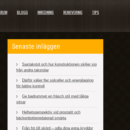
SRUM
BLOGG
INREDNING
RENOVERING
TIPS
Senaste inläggen
Saxtakstol och hur konstruktionen skiljer sig
från andra takstolar
Därför väljer fler solceller och energilagring
för bättre kontroll
Ge badrummet en fräsch stil med tåliga
sitsar
Helhetsperspektiv vid prostatit och
bäckenbottenrelaterad smärta
Från frö till skörd – odla dina egna kryddor