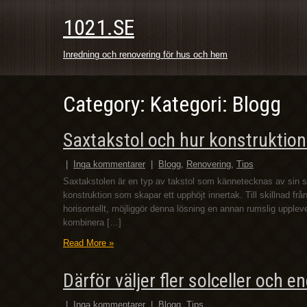
1021.SE
Inredning och renovering för hus och hem
Category: Kategori: Blogg
Saxtakstol och hur konstruktione
|
Inga kommentarer
|
Blogg
,
Renovering
,
Tips
Saxtakstolen är en typ av takstol som kännetecknas av sin sä
konstruktion som skapar ett upphöjt innertak. Till skillnad från
horisontellt, möjliggör denna lösning en annan rumslig upplev
kombinera […]
Read More »
Därför väljer fler solceller och e
|
Inga kommentarer
|
Blogg
,
Tips