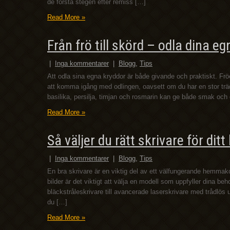
de första stegen efter remiss […]
Read More »
Från frö till skörd – odla dina 
|
Inga kommentarer
|
Blogg
,
Tips
Att odla sina egna kryddor är både givande och praktiskt. Fröe
att komma igång med odlingen, oavsett om du har en stor träd
basilika, persilja, timjan och rosmarin kan ge både smak och do
Read More »
Så väljer du rätt skrivare för d
|
Inga kommentarer
|
Blogg
,
Tips
En bra skrivare är en viktig del av ett välfungerande hemmak
bilder är det viktigt att välja en modell som uppfyller dina be
bläckstråleskrivare till avancerade laserskrivare med trådlös 
du […]
Read More »