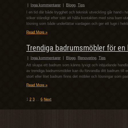
|
Inga kommentarer
|
Blogg
,
Tips
I en tid där både trygghet och teknisk utveckling går hand i ha
söker ständigt efter sätt att hålla kontakten med sina barn 
lösning som både underlättar vardagen och ger ett lugn i hek
Read More »
Trendiga badrumsmöbler för en 
|
Inga kommentarer
|
Blogg
,
Renovering
,
Tips
Att skapa ett badrum som känns lyxigt och inbjudande handlar
av trendiga badrumsmöbler kan du förvandla ditt badrum till e
stort eller litet badrum finns det möbler och lösningar som p
Read More »
Inläggsnavigering
1
2
3
…
6
Next