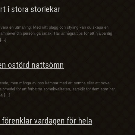
t i stora storlekar
e vara en utmaning. Med rätt plagg och styling kan du skapa en
amhäver din personliga smak. Här är några tips för att hjälpa dig
 […]
 en ostörd nattsömn
mående, men många av oss kämpar med att somna eller att sova
jälpmedel för att förbättra sömnkvaliteten, särskilt för dem som har
nna […]
 förenklar vardagen för hela