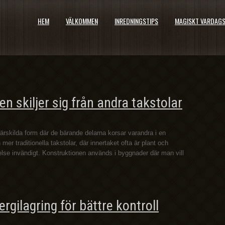
HEM
VÄLKOMMEN
INREDNINGSTIPS
MAGISKT VARDAG
n skiljer sig från andra takstolar
rskilda form där de bärande delarna korsar varandra i en
 mer traditionella takstolar, där innertaket ofta är plant och
else invändigt. Konstruktionen används i byggnader där man vill
nergilagring för bättre kontroll