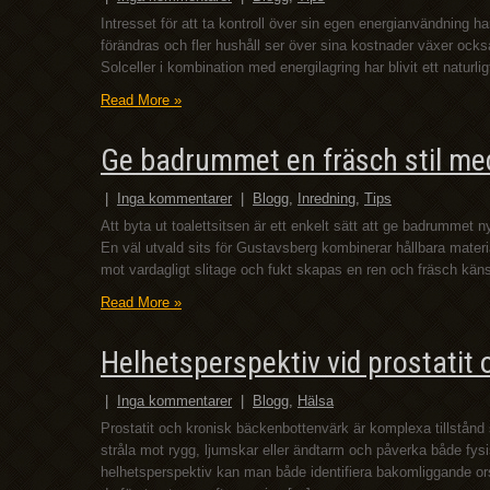
Intresset för att ta kontroll över sin egen energianvändning 
förändras och fler hushåll ser över sina kostnader växer också 
Solceller i kombination med energilagring har blivit ett naturl
Read More »
Ge badrummet en fräsch stil med
|
Inga kommentarer
|
Blogg
,
Inredning
,
Tips
Att byta ut toalettsitsen är ett enkelt sätt att ge badrummet ny
En väl utvald sits för Gustavsberg kombinerar hållbara mate
mot vardagligt slitage och fukt skapas en ren och fräsch kä
Read More »
Helhetsperspektiv vid prostatit
|
Inga kommentarer
|
Blogg
,
Hälsa
Prostatit och kronisk bäckenbottenvärk är komplexa tillstån
stråla mot rygg, ljumskar eller ändtarm och påverka både fys
helhetsperspektiv kan man både identifiera bakomliggande ors