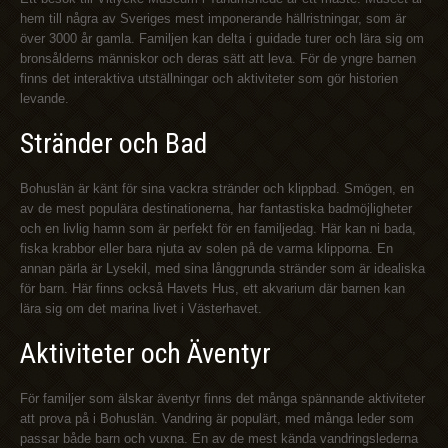
hem till några av Sveriges mest imponerande hällristningar, som är
över 3000 år gamla. Familjen kan delta i guidade turer och lära sig om
bronsålderns människor och deras sätt att leva. För de yngre barnen
finns det interaktiva utställningar och aktiviteter som gör historien
levande.
Stränder och Bad
Bohuslän är känt för sina vackra stränder och klippbad. Smögen, en
av de mest populära destinationerna, har fantastiska badmöjligheter
och en livlig hamn som är perfekt för en familjedag. Här kan ni bada,
fiska krabbor eller bara njuta av solen på de varma klipporna. En
annan pärla är Lysekil, med sina långgrunda stränder som är idealiska
för barn. Här finns också Havets Hus, ett akvarium där barnen kan
lära sig om det marina livet i Västerhavet.
Aktiviteter och Äventyr
För familjer som älskar äventyr finns det många spännande aktiviteter
att prova på i Bohuslän. Vandring är populärt, med många leder som
passar både barn och vuxna. En av de mest kända vandringslederna