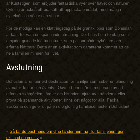
är Kuststigen, som erbjuder fantastiska vyer över havet och naturen.
Cykling är också ett bra sätt att upptäcka området, med många
cykelvänliga vägar och stigar.
För de modiga kan en klättringsdag på de granitklippor som Bohuslän
är känt för vara en spännande utmaning. Det finns flera företag som
erbjuder guidade klättringsturer, som passar både nybörjare och
erfarna klättrare. Detta är en aktivitet som garanterat kommer att ge
hela familjen minnen för livet.
Avslutning
Bohuslän är en perfekt destination för familjer som söker en blandning
av natur, kultur och äventyr. Oavsett om ni är intresserade av att
utforska skärgården, lära er om historien, njuta av stränderna eller
prova på spännande aktiviteter, finns det något för alla. Packa
väskorna och ge er ut på en oförglömlig familjesemester i Bohuslän!
«
Så tar du bäst hand om dina tänder hemma
Hur familjehem gör
skillnad i barns liv
»