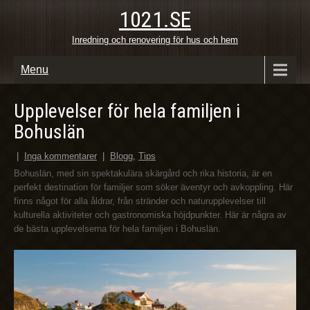
1021.SE
Inredning och renovering för hus och hem
Menu
Upplevelser för hela familjen i
Bohuslän
|
Inga kommentarer
|
Blogg
,
Tips
Bohuslän, med sin spektakulära skärgård och rika historia, är en
perfekt destination för familjer som söker äventyr och avkoppling. Här
finns något för alla åldrar, från stränder och naturupplevelser till
kulturella aktiviteter och gastronomiska höjdpunkter. Här är några av
de bästa upplevelserna för hela familjen i Bohuslän.