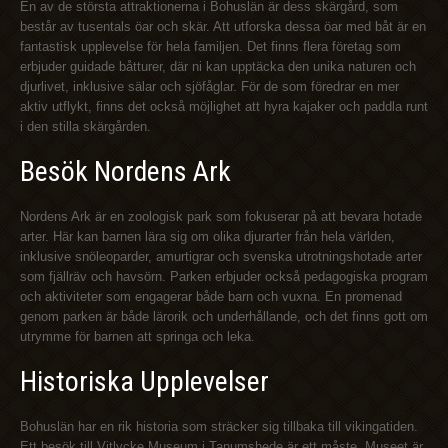
En av de största attraktionerna i Bohuslän är dess skärgård, som
består av tusentals öar och skär. Att utforska dessa öar med båt är en
fantastisk upplevelse för hela familjen. Det finns flera företag som
erbjuder guidade båtturer, där ni kan upptäcka den unika naturen och
djurlivet, inklusive sälar och sjöfåglar. För de som föredrar en mer
aktiv utflykt, finns det också möjlighet att hyra kajaker och paddla runt
i den stilla skärgården.
Besök Nordens Ark
Nordens Ark är en zoologisk park som fokuserar på att bevara hotade
arter. Här kan barnen lära sig om olika djurarter från hela världen,
inklusive snöleoparder, amurtigrar och svenska utrotningshotade arter
som fjällräv och havsörn. Parken erbjuder också pedagogiska program
och aktiviteter som engagerar både barn och vuxna. En promenad
genom parken är både lärorik och underhållande, och det finns gott om
utrymme för barnen att springa och leka.
Historiska Upplevelser
Bohuslän har en rik historia som sträcker sig tillbaka till vikingatiden.
Ett besök till Vitlycke Museum i Tanumshede är ett måste. Museet är