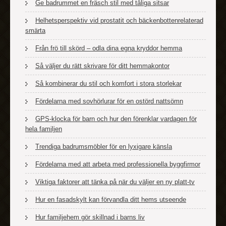
Ge badrummet en fräsch stil med tåliga sitsar
Helhetsperspektiv vid prostatit och bäckenbottenrelaterad
smärta
Från frö till skörd – odla dina egna kryddor hemma
Så väljer du rätt skrivare för ditt hemmakontor
Så kombinerar du stil och komfort i stora storlekar
Fördelarna med sovhörlurar för en ostörd nattsömn
GPS-klocka för barn och hur den förenklar vardagen för
hela familjen
Trendiga badrumsmöbler för en lyxigare känsla
Fördelarna med att arbeta med professionella byggfirmor
Viktiga faktorer att tänka på när du väljer en ny platt-tv
Hur en fasadskylt kan förvandla ditt hems utseende
Hur familjehem gör skillnad i barns liv