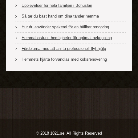
Upplevelser för hela familjen i Bohuslän
Så tar du bäst hand om dina tänder hemma
Hur du använder spakemi för en hållbar rengöring
Hemmabastuns hemligheter för optimal avkoppling
Fördelarna med att anlita professionell flytthjälp
Hemmets hjärta förvandlas med köksrenovering
© 2018 1021.se. All Rights Reserved