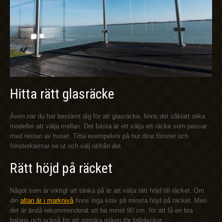
Hitta rätt glasräcke
Även när du har bestämt dig för att glasräcke, finns det såklart olika
modeller att välja mellan. Det bästa är ett välja ett räcke som passar
med resten av huset. Titta exempelvis på hur dina fönster och
fönsterkarmar se ut och välj utifrån det.
Rätt höjd på räcket
Något som är viktigt att tänka på är att välja rätt höjd till räcket. Om
din
altan är i marknivå
finns inga krav på minsta höjd på räcket. Men
det är ändå rekommenderat att ha minst 90 cm, för att få en bra
balans och också för att minska risken för fallolyckor.