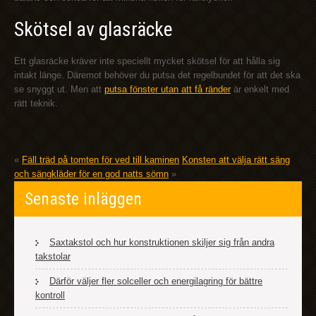
Skötsel av glasräcke
Ett glasräcke kräver inte speciellt mycket skötsel för att hålla sig
intakt länge. Däremot behöver du putsa det regelbundet för att det ska
se snyggt ut. Men att
putsa fönster utan att få ränder
är enkelt med
rätt teknik.
«
Fäll träd på tomten för ved till kaminen
Konsten att välja rätt säng
och sängkläder för en god natts sömn
»
Senaste inläggen
Saxtakstol och hur konstruktionen skiljer sig från andra
takstolar
Därför väljer fler solceller och energilagring för bättre
kontroll