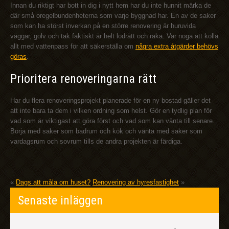
Innan du riktigt har bott in dig i nytt hem har du inte hunnit märka de
där små oregelbundenheterna som varje byggnad har. En av de saker
som kan ha störst inverkan på en större renovering är huruvida
väggar, golv och tak faktiskt är helt lodrätt och raka. Var noga att kolla
allt med vattenpass för att säkerställa om
några extra åtgärder behövs
göras
.
Prioritera renoveringarna rätt
Har du flera renoveringsprojekt planerade för en ny bostad gäller det
att inte bara ta dem i vilken ordning som helst. Gör en tydlig plan för
vad som är viktigast att göra först och vad som kan vänta till senare.
Börja med saker som badrum och kök och vänta med saker som
vardagsrum och sovrum tills de andra projekten är färdiga.
«
Dags att måla om huset?
Renovering av hyresfastighet
»
Senaste inläggen