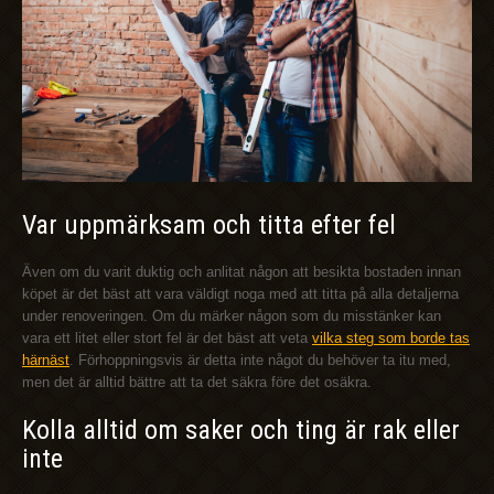
Var uppmärksam och titta efter fel
Även om du varit duktig och anlitat någon att besikta bostaden innan
köpet är det bäst att vara väldigt noga med att titta på alla detaljerna
under renoveringen. Om du märker någon som du misstänker kan
vara ett litet eller stort fel är det bäst att veta
vilka steg som borde tas
härnäst
. Förhoppningsvis är detta inte något du behöver ta itu med,
men det är alltid bättre att ta det säkra före det osäkra.
Kolla alltid om saker och ting är rak eller
inte