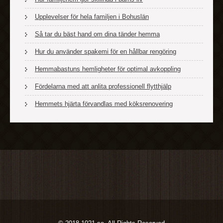
Upplevelser för hela familjen i Bohuslän
Så tar du bäst hand om dina tänder hemma
Hur du använder spakemi för en hållbar rengöring
Hemmabastuns hemligheter för optimal avkoppling
Fördelarna med att anlita professionell flytthjälp
Hemmets hjärta förvandlas med köksrenovering