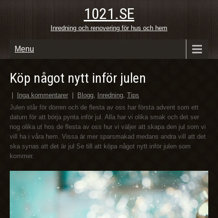
1021.SE
Inredning och renovering för hus och hem
Menu
Köp något nytt inför julen
|
Inga kommentarer
|
Blogg
,
Inredning
,
Tips
Julen står för dörren och de flesta av oss har första advent som ett
datum för att börja pynta inför jul. Alla har vi olika smak och det ser
nog olika ut hos de flesta av oss hur vi väljer att skapa den jul som vi
vill ha i våra hem. Vissa är mer sparsmakad medans andra vill att det
ska synas att det är jul Se till att köpa något nytt inför julen som
kommer.