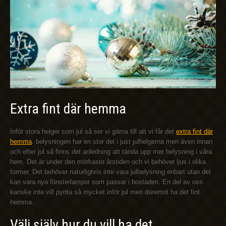
Extra fint där hemma
Inför stora helger som jul så ser vi gärna till att vi får det
extra fint där
hemma
. belysningen har en stor del i just julhelgerna men även innan
och efter jul så finns det anledning att tända upp mer belysning i våra
hem. Det är under den mörkaste årstiden och vi behöver ljus i olika
former. Det behöver naturligtvis inte vara julbelysning enbart utan det
kan vara nya fönsterlampor som passar i bostaden. En del av oss
kanske inte vill pynta så mycket inför jul men däremot ha det fint
hemma.
Välj själv hur du vill ha det