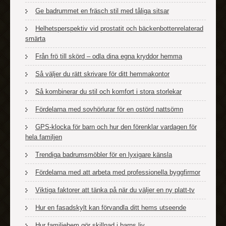
Ge badrummet en fräsch stil med tåliga sitsar
Helhetsperspektiv vid prostatit och bäckenbottenrelaterad
smärta
Från frö till skörd – odla dina egna kryddor hemma
Så väljer du rätt skrivare för ditt hemmakontor
Så kombinerar du stil och komfort i stora storlekar
Fördelarna med sovhörlurar för en ostörd nattsömn
GPS-klocka för barn och hur den förenklar vardagen för
hela familjen
Trendiga badrumsmöbler för en lyxigare känsla
Fördelarna med att arbeta med professionella byggfirmor
Viktiga faktorer att tänka på när du väljer en ny platt-tv
Hur en fasadskylt kan förvandla ditt hems utseende
Hur familjehem gör skillnad i barns liv