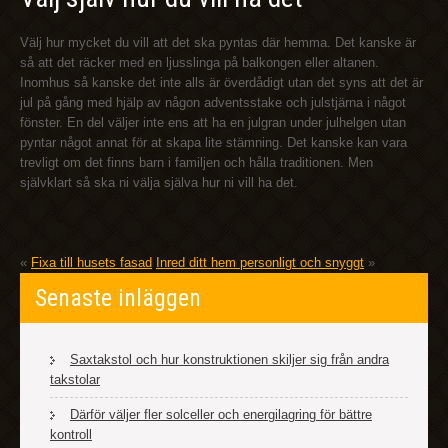
Välj hur mycket du vill att det ska pyntas där hemma. Det kanske är
så att det räcker med en ljusslinga på balkongen eller altanen.
Inomhus så kanske det inte alls är överdådigt utan det syns att det är
jul på gång med hjälp av någon adventsstake och julstjärna i något
fönster. En del väljer inte ens att ha en julgran under julhelgen utan
pyntar något annat för at skapa lite stämning. Det kanske kan vara
trevligt om det finns barn i familjen och hålla traditionen. Men
självklart så ska ni välja själva hur ni vill ha det.
«
Fixa till husets fasad
Inred ditt hem personligt och snyggt
»
Senaste inläggen
Saxtakstol och hur konstruktionen skiljer sig från andra
takstolar
Därför väljer fler solceller och energilagring för bättre
kontroll