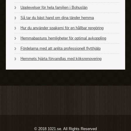
Upplevelser för hela familjen i Bohuslän
Så tar du bäst hand om dina tänder hemma
Hur du använder spakemi för en hållbar rengöring
Hemmabastuns hemligheter för optimal avkoppling
Fördelarna med att anlita professionell flytthjälp
Hemmets hjärta förvandlas med köksrenovering
© 2018 1021.se. All Rights Reserved