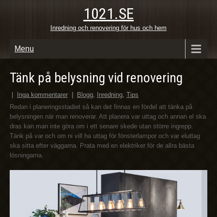
1021.SE
Inredning och renovering för hus och hem
Menu
Tänk på belysning vid renovering
|
Inga kommentarer
|
Blogg
,
Inredning
,
Tips
Redan i planeringsstadiet så kan det finnas en fördel att tänka på
belysningen när man renoverar. Att planera var uttag och annan el ska
dras kan man inte göra om i ett senare skede utan större ingrepp.
Tänk på var och om ni vill ha uttag för fönsterlampor och var eluttag
ska sitta efter väggarna. Prata med en elektriker för de allra bästa
lösningarna.