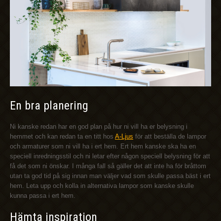
En bra planering
Ni kanske redan har en god plan på hur ni vill ha er belysning i
hemmet och kan redan ta en titt hos
A-Ljus
för att beställa de lampor
och armaturer som ni vill ha i ert hem. Ert hem kanske ska ha en
speciell inredningsstil och ni letar efter någon speciell belysning för att
få det som ni önskar. I många fall så gäller det att inte ha för bråttom
utan ta god tid på sig innan man väljer vad som skulle passa bäst i ert
hem. Leta upp och kolla in alternativa lampor som kanske skulle
kunna passa i ert hem.
Hämta inspiration