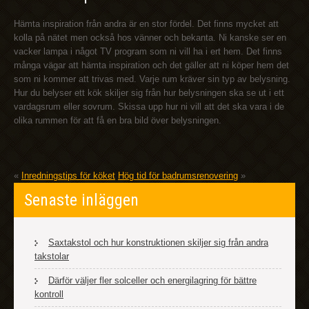
Hämta inspiration från andra är en stor fördel. Det finns mycket att
kolla på nätet men också hos vänner och bekanta. Ni kanske ser en
vacker lampa i något TV program som ni vill ha i ert hem. Det finns
många vägar att hämta inspiration och det gäller att ni köper hem det
som ni kommer att trivas med. Varje rum kräver sin typ av belysning.
Hur du belyser ett kök skiljer sig från hur belysningen ska se ut i ett
vardagsrum eller sovrum. Skissa upp hur ni vill att det ska vara i de
olika rummen för att få en bra bild över belysningen.
«
Inredningstips för köket
Hög tid för badrumsrenovering
»
Senaste inläggen
Saxtakstol och hur konstruktionen skiljer sig från andra
takstolar
Därför väljer fler solceller och energilagring för bättre
kontroll